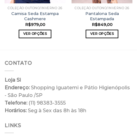
COLEÇÃO OUTONO/INVERNO 26
COLEÇÃO OUTONO/INVERNO 26
Camisa Seda Estampa
Pantalona Seda
Cashmere
Estampada
R$
979,00
R$
849,00
VER OPÇÕES
VER OPÇÕES
Este
Este
produto
produto
tem
tem
várias
várias
CONTATO
variantes.
variantes.
As
As
opções
opções
Loja Si
podem
podem
Endereço:
Shopping Iguatemi e Pátio Higienópolis
ser
ser
- São Paulo /SP
escolhidas
escolhidas
Telefone:
(11) 98383-3555
na
na
Horários:
Seg à Sex das 8h às 18h
página
página
do
do
produto
produto
LINKS