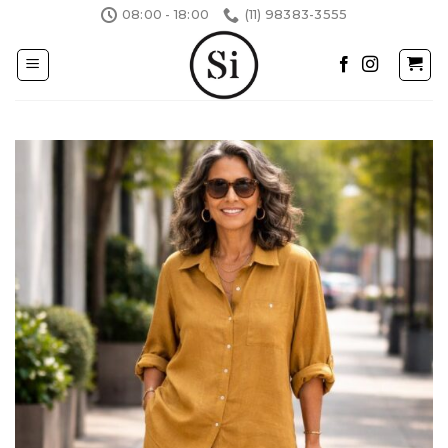
Skip
08:00 - 18:00
(11) 98383-3555
to
content