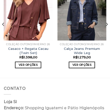
COLEÇÃO OUTONO/INVERNO 26
COLEÇÃO OUTONO/INVERNO 26
Casaco + Regata Cacau
Calça Jeans Premium
(Twin Set)
Wide Leg
R$
1.398,00
R$
1.279,00
VER OPÇÕES
VER OPÇÕES
Este
Este
produto
produto
tem
tem
várias
várias
CONTATO
variantes.
variantes.
As
As
opções
opções
Loja Si
podem
podem
Endereço:
Shopping Iguatemi e Pátio Higienópolis