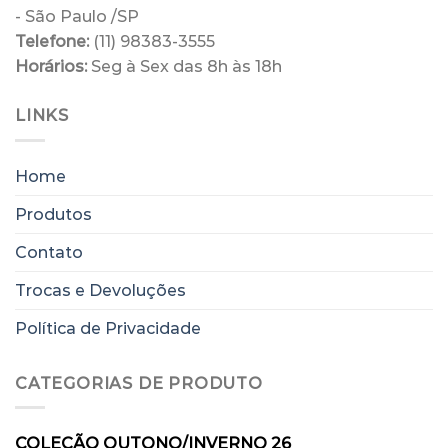
ser
ser
- São Paulo /SP
escolhidas
escolhidas
Telefone:
(11) 98383-3555
na
na
Horários:
Seg à Sex das 8h às 18h
página
página
do
do
produto
produto
LINKS
Home
Produtos
Contato
Trocas e Devoluções
Política de Privacidade
CATEGORIAS DE PRODUTO
COLEÇÃO OUTONO/INVERNO 26