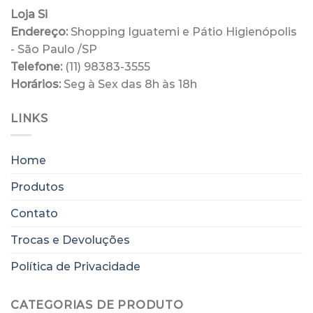
opções
opções
Loja Si
podem
podem
Endereço:
Shopping Iguatemi e Pátio Higienópolis
ser
ser
- São Paulo /SP
escolhidas
escolhidas
Telefone:
(11) 98383-3555
na
na
Horários:
Seg à Sex das 8h às 18h
página
página
do
do
produto
produto
LINKS
Home
Produtos
Contato
Trocas e Devoluções
Política de Privacidade
CATEGORIAS DE PRODUTO