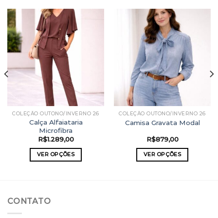
COLEÇÃO OUTONO/INVERNO 26
COLEÇÃO OUTONO/INVERNO 26
Calça Alfaiataria
Camisa Gravata Modal
Microfibra
R$
1.289,00
R$
879,00
VER OPÇÕES
VER OPÇÕES
Este
Este
produto
produto
tem
tem
várias
várias
CONTATO
variantes.
variantes.
As
As