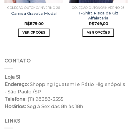
COLEÇÃO OUTONO/INVERNO 26
COLEÇÃO OUTONO/INVERNO 26
T-Shirt Risca de Giz
Camisa Gravata Modal
Alfaiataria
R$
879,00
R$
749,00
VER OPÇÕES
VER OPÇÕES
Este
Este
produto
produto
tem
tem
várias
várias
CONTATO
variantes.
variantes.
As
As
opções
opções
Loja Si
podem
podem
Endereço:
Shopping Iguatemi e Pátio Higienópolis
ser
ser
- São Paulo /SP
escolhidas
escolhidas
Telefone:
(11) 98383-3555
na
na
Horários:
Seg à Sex das 8h às 18h
página
página
do
do
produto
produto
LINKS